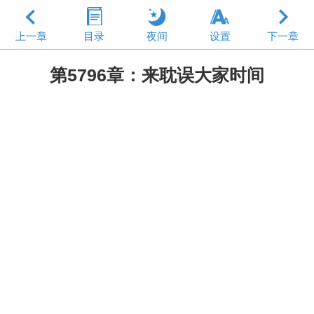
上一章
目录
夜间
设置
下一章
第5796章：来耽误大家时间