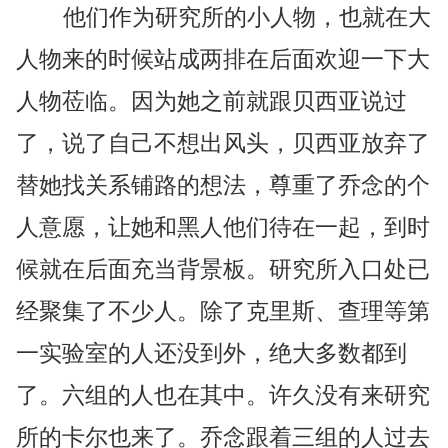
他们作为研究所的小人物，也就在大
人物来的时候站成两排在后面欢迎一下大
人物莅临。因为她之前就跟贝西亚说过
了，说了自己不想出风头，贝西亚放弃了
替她找关系铺路的想法，尊重了乔念的个
人意愿，让她和黑人他们待在一起，到时
候就在后面充当背景板。研究所入口处已
经聚集了不少人。除了克里斯、查理等第
一实验室的人还没到外，绝大多数都到
了。六组的人也在其中。许久没有来研究
所的卡尔也来了。乔念跟着三组的人过去