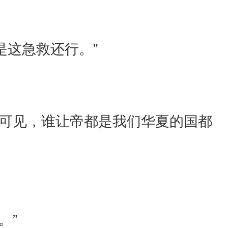
是这急救还行。”
。
手可见，谁让帝都是我们华夏的国都
。”