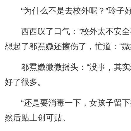
“为什么不是去校外呢？”玲子
西西叹了口气：“校外太不安
想起了邬焄媺还擦伤了，忙道：“媺
邬焄媺微微摇头：“没事，其
好了很多。
“还是要消毒一下，女孩子留
然后贴上创可贴。