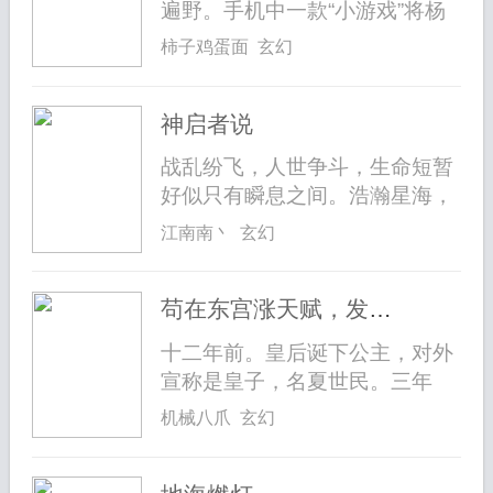
遍野。手机中一款“小游戏”将杨
青送...
柿子鸡蛋面 玄幻
神启者说
战乱纷飞，人世争斗，生命短暂
好似只有瞬息之间。浩瀚星海，
茫茫征...
江南南丶 玄幻
苟在东宫涨天赋，发现太子女儿身
十二年前。皇后诞下公主，对外
宣称是皇子，名夏世民。三年
前。夏世...
机械八爪 玄幻