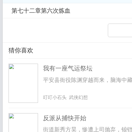
第七十二章第六次炼血
猜你喜欢
我有一座气运祭坛
平安县衙役陈渊穿越而来，脑海中藏着
叮叮小石头 武侠幻想
反派从捕快开始
街道新秀方昊，惨遭上司抛弃，锒铛入