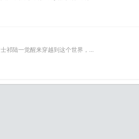
祁陆一觉醒来穿越到这个世界，...
笔趣阁首页
|
问题反馈
|
返回顶部
Copyright © 笔趣阁免费小说阅读网手机版