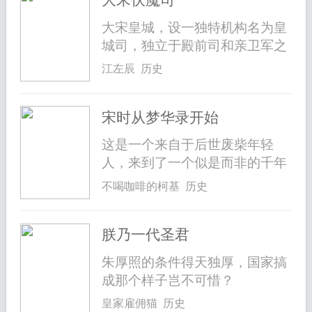
大宋伏魔司
大宋皇城，设一独特机构名为皇
城司，独立于殿前司和亲卫军之
外，它...
江左辰 历史
宋时从梦华录开始
这是一个来自于后世废柴年轻
人，来到了一个似是而非的千年
前得到救...
不喝咖啡的柯基 历史
朕乃一代圣君
朱厚照的条件得天独厚，国家搞
成那个样子岂不可惜？
皇家雇佣猫 历史